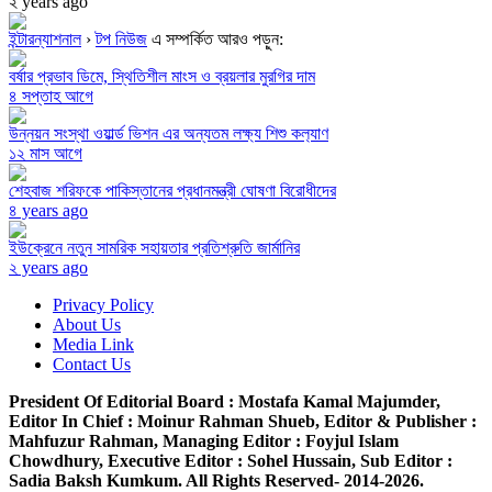
২ years ago
ইন্টারন্যাশনাল
›
টপ নিউজ
এ সম্পর্কিত আরও পড়ুন:
বর্ষার প্রভাব ডিমে, স্থিতিশীল মাংস ও ব্রয়লার মুরগির দাম
৪ সপ্তাহ আগে
উন্নয়ন সংস্থা ওয়ার্ল্ড ভিশন এর অন্যতম লক্ষ‌্য শিশু কল‌্যাণ
১২ মাস আগে
শেহবাজ শরিফকে পাকিস্তানের প্রধানমন্ত্রী ঘোষণা বিরোধীদের
৪ years ago
ইউক্রেনে নতুন সামরিক সহায়তার প্রতিশ্রুতি জার্মানির
২ years ago
Privacy Policy
About Us
Media Link
Contact Us
President Of Editorial Board :
Mostafa Kamal Majumder,
Editor In Chief :
Moinur Rahman Shueb,
Editor & Publisher :
Mahfuzur Rahman,
Managing Editor :
Foyjul Islam
Chowdhury,
Executive Editor :
Sohel Hussain,
Sub Editor :
Sadia Baksh Kumkum. All Rights Reserved- 2014-2026.