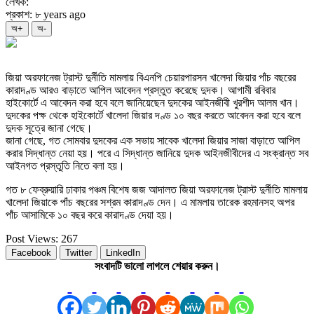
লেখক:
প্রকাশ: ৮ years ago
অ+
অ-
জিয়া অরফানেজ ট্রাস্ট দুর্নীতি মামলায় বিএনপি চেয়ারপারসন খালেদা জিয়ার পাঁচ বছরের
কারাদণ্ড আরও বাড়াতে আপিল আবেদন প্রস্তুত করেছে দুদক। আগামী রবিবার
হাইকোর্টে এ আবেদন করা হবে বলে জানিয়েছেন দুদকের আইনজীবী খুরশীদ আলম খান।
দুদকের পক্ষ থেকে হাইকোর্টে খালেদা জিয়ার দণ্ড ১০ বছর করতে আবেদন করা হবে বলে
দুদক সূত্রে জানা গেছে।
জানা গেছে, গত সোমবার দুদকের এক সভায় সাবেক খালেদা জিয়ার সাজা বাড়াতে আপিল
করার সিদ্ধান্ত নেয়া হয়। পরে এ সিদ্ধান্ত জানিয়ে দুদক আইনজীবীদের এ সংক্রান্ত সব
আইনগত প্রস্তুতি নিতে বলা হয়।
গত ৮ ফেব্রুয়ারি ঢাকার পঞ্চম বিশেষ জজ আদালত জিয়া অরফানেজ ট্রাস্ট দুর্নীতি মামলায়
খালেদা জিয়াকে পাঁচ বছরের সশ্রম কারাদণ্ড দেন। এ মামলায় তারেক রহমানসহ অপর
পাঁচ আসামিকে ১০ বছর করে কারাদণ্ড দেয়া হয়।
Post Views:
267
Facebook
Twitter
LinkedIn
সংবাদটি ভালো লাগলে শেয়ার করুন।