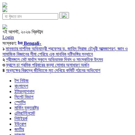
৭ই আগস্ট, ২০২৬ খ্রিস্টাব্দ
Login
সংস্করণ:
Bengali
▼
১
মানবতার দার্শনিক অভিযাত্রী প্রফেসর ড. জাহিদ সিরাজ চৌধুরী আত্মজাগরণ, জ্ঞান ও
সামাজিক বিজ্ঞানের সীমা পেরিয়ে এক মানবিক দৃষ্টিভঙ্গির সন্ধানে
২
শ্রীমঙ্গলে সেন্ট মার্থাস স্কুলে অভিভাবক দিবস ও সাংস্কৃতিক উৎসব
৩
ফ্রান্সে চা শ্রমিক পরিবারের কন্যা সোমার অসাধারণ অর্জন
৪
অধ্যক্ষের বিরুদ্ধে জীবিতকে মৃত দেখিয়ে কমিটি গঠনের অভিযোগ
টপ নিউজ
বাংলাদেশ
ইন্টারন্যাশনাল
সিলেট বিভাগ
স্পোর্টস
মার্কিন যুক্তরাষ্ট্র
এন্টারটেইনমেন্ট
নিউইয়র্ক
ইউরোপ
জাতীয়
তারুণ্য