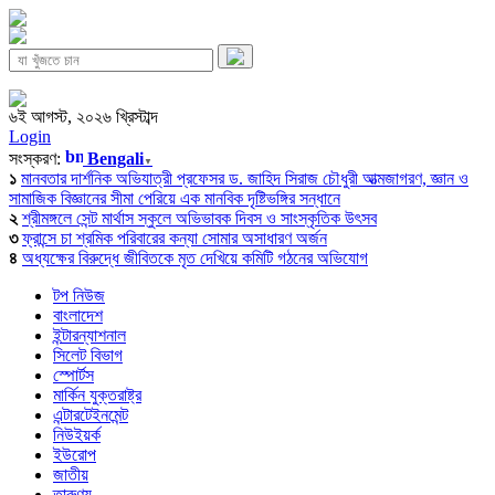
৬ই আগস্ট, ২০২৬ খ্রিস্টাব্দ
Login
সংস্করণ:
Bengali
▼
১
মানবতার দার্শনিক অভিযাত্রী প্রফেসর ড. জাহিদ সিরাজ চৌধুরী আত্মজাগরণ, জ্ঞান ও
সামাজিক বিজ্ঞানের সীমা পেরিয়ে এক মানবিক দৃষ্টিভঙ্গির সন্ধানে
২
শ্রীমঙ্গলে সেন্ট মার্থাস স্কুলে অভিভাবক দিবস ও সাংস্কৃতিক উৎসব
৩
ফ্রান্সে চা শ্রমিক পরিবারের কন্যা সোমার অসাধারণ অর্জন
৪
অধ্যক্ষের বিরুদ্ধে জীবিতকে মৃত দেখিয়ে কমিটি গঠনের অভিযোগ
টপ নিউজ
বাংলাদেশ
ইন্টারন্যাশনাল
সিলেট বিভাগ
স্পোর্টস
মার্কিন যুক্তরাষ্ট্র
এন্টারটেইনমেন্ট
নিউইয়র্ক
ইউরোপ
জাতীয়
তারুণ্য