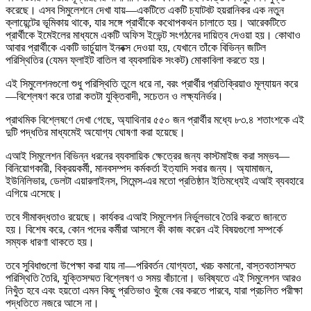
করেছে। এসব সিমুলেশনে দেখা যায়—একটিতে একটি চ্যাটবট হয়রানিকর এক নতুন
ক্লায়েন্টের ভূমিকায় থাকে, যার সঙ্গে প্রার্থীকে কথোপকথন চালাতে হয়। আরেকটিতে
প্রার্থীকে ইমেইলের মাধ্যমে একটি অফিস ইভেন্ট সংগঠনের দায়িত্ব দেওয়া হয়। কোথাও
আবার প্রার্থীকে একটি ভার্চুয়াল ইনবক্স দেওয়া হয়, যেখানে তাঁকে বিভিন্ন জটিল
পরিস্থিতির (যেমন ফ্লাইট বাতিল বা ব্যবসায়িক সংকট) মোকাবিলা করতে হয়।
এই সিমুলেশনগুলো শুধু পরিস্থিতি তুলে ধরে না, বরং প্রার্থীর প্রতিক্রিয়াও মূল্যায়ন করে
—বিশ্লেষণ করে তারা কতটা যুক্তিবাদী, সচেতন ও লক্ষ্যনির্ভর।
প্রাথমিক বিশ্লেষণে দেখা গেছে, অ্যাথিনার ৫৫০ জন প্রার্থীর মধ্যে ৮৩.৪ শতাংশকে এই
দুটি পদ্ধতির মাধ্যমেই অযোগ্য ঘোষণা করা হয়েছে।
এআই সিমুলেশন বিভিন্ন ধরনের ব্যবসায়িক ক্ষেত্রের জন্য কাস্টমাইজ করা সম্ভব—
বিনিয়োগকারী, বিক্রয়কর্মী, মানবসম্পদ কর্মকর্তা ইত্যাদি সবার জন্য। অ্যামাজন,
ইউনিলিভার, ডেলটা এয়ারলাইনস, সিমেন্স-এর মতো প্রতিষ্ঠান ইতিমধ্যেই এআই ব্যবহারে
এগিয়ে এসেছে।
তবে সীমাবদ্ধতাও রয়েছে। কার্যকর এআই সিমুলেশন নির্ভুলভাবে তৈরি করতে জানতে
হয়। বিশেষ করে, কোন পদের কর্মীরা আসলে কী কাজ করেন এই বিষয়গুলো সম্পর্কে
সম্যক ধারণা থাকতে হয়।
তবে সুবিধাগুলো উপেক্ষা করা যায় না—পরিবর্তন যোগ্যতা, খরচ কমানো, বাস্তবতাসম্মত
পরিস্থিতি তৈরি, যুক্তিসম্মত বিশ্লেষণ ও সময় বাঁচানো। ভবিষ্যতে এই সিমুলেশন আরও
নিখুঁত হবে এবং হয়তো এমন কিছু প্রতিভাও খুঁজে বের করতে পারবে, যারা প্রচলিত পরীক্ষা
পদ্ধতিতে নজরে আসে না।