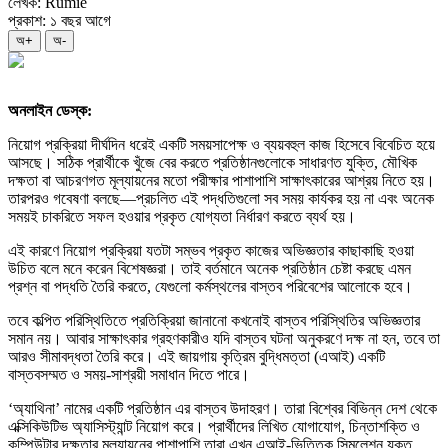
লেখক: Rumie
প্রকাশ: ১ বছর আগে
অ+
অ-
অনলাইন ডেস্ক:
নিয়োগ প্রক্রিয়া দীর্ঘদিন ধরেই একটি সময়সাপেক্ষ ও ব্যয়বহুল কাজ হিসেবে বিবেচিত হয়ে
আসছে। সঠিক প্রার্থীকে খুঁজে বের করতে প্রতিষ্ঠানগুলোকে সাধারণত যুক্তি, মৌখিক
দক্ষতা বা আচরণগত মূল্যায়নের মতো পরীক্ষার পাশাপাশি সাক্ষাৎকারের আশ্রয় নিতে হয়।
তারপরও গবেষণা বলছে—প্রচলিত এই পদ্ধতিগুলো সব সময় কার্যকর হয় না এবং অনেক
সময়ই চাকরিতে সফল হওয়ার প্রকৃত যোগ্যতা নির্ধারণ করতে ব্যর্থ হয়।
এই কারণে নিয়োগ প্রক্রিয়া যতটা সম্ভব প্রকৃত কাজের অভিজ্ঞতার কাছাকাছি হওয়া
উচিত বলে মনে করেন বিশেষজ্ঞরা। তাই বর্তমানে অনেক প্রতিষ্ঠান চেষ্টা করছে এমন
প্রশ্ন বা পদ্ধতি তৈরি করতে, যেগুলো কর্মস্থলের বাস্তব পরিবেশের আলোকে হবে।
তবে কল্পিত পরিস্থিতিতে প্রতিক্রিয়া জানানো কখনোই বাস্তব পরিস্থিতির অভিজ্ঞতার
সমান নয়। আবার সাক্ষাৎকার গ্রহণকারীও যদি বাস্তব ঘটনা অনুকরণে দক্ষ না হন, তবে তা
আরও সীমাবদ্ধতা তৈরি করে। এই জায়গায় কৃত্রিম বুদ্ধিমত্তা (এআই) একটি
বাস্তবসম্মত ও সময়-সাশ্রয়ী সমাধান দিতে পারে।
‘অ্যাথিনা’ নামের একটি প্রতিষ্ঠান এর বাস্তব উদাহরণ। তারা বিশ্বের বিভিন্ন দেশ থেকে
এক্সিকিউটিভ অ্যাসিস্ট্যান্ট নিয়োগ করে। প্রার্থীদের লিখিত যোগাযোগ, চিন্তাশক্তি ও
কম্পিউটার দক্ষতার মূল্যায়নের পাশাপাশি তারা এখন এআই-ভিত্তিক সিমুলেশন যুক্ত