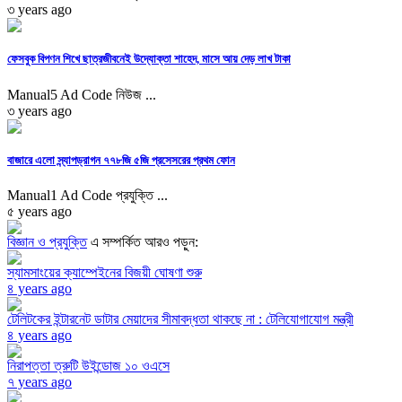
৩ years ago
ফেসবুক বিপণন শিখে ছাত্রজীবনেই উদ্যোক্তা শাহেদ, মাসে আয় দেড় লাখ টাকা
Manual5 Ad Code নিউজ ...
৩ years ago
বাজারে এলো স্ন্যাপড্রাগন ৭৭৮জি ৫জি প্রসেসরের প্রথম ফোন
Manual1 Ad Code প্রযুক্তি ...
৫ years ago
বিজ্ঞান ও প্রযুক্তি
এ সম্পর্কিত আরও পড়ুন:
স্যামসাংয়ের ক্যাম্পেইনের বিজয়ী ঘোষণা শুরু
৪ years ago
টেলিটকের ইন্টারনেট ডাটার মেয়াদের সীমাবদ্ধতা থাকছে না : টেলিযোগাযোগ মন্ত্রী
৪ years ago
নিরাপত্তা ত্রুটি উইন্ডোজ ১০ ওএসে
৭ years ago