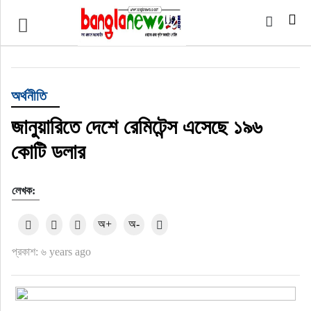
টপ নিউজ
বাংলাদেশ
অর্থনীতি
ইন্টারন্যাশনাল
জানুয়ারিতে দেশে রেমিটেন্স এসেছে ১৯৬
কোটি ডলার
সিলেট বিভাগ
লেখক:
স্পোর্টস
অ+
অ-
মার্কিন যুক্তরাষ্ট্র
প্রকাশ: ৬ years ago
এন্টারটেইনমেন্ট
নিউইয়র্ক