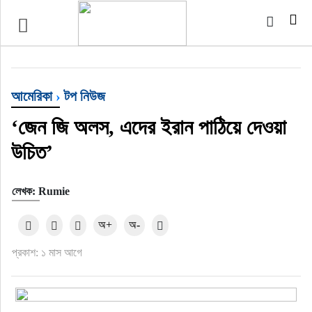
টপ নিউজ
বাংলাদেশ
আমেরিকা
›
টপ নিউজ
ইন্টারন্যাশনাল
‘জেন জি অলস, এদের ইরান পাঠিয়ে দেওয়া
উচিত’
সিলেট বিভাগ
লেখক: Rumie
স্পোর্টস
অ+
অ-
মার্কিন যুক্তরাষ্ট্র
প্রকাশ: ১ মাস আগে
এন্টারটেইনমেন্ট
নিউইয়র্ক