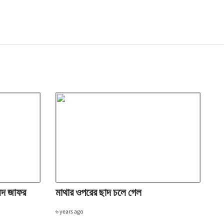
্মদ জাফর
মাথার ওপরের ছাদ চলে গেল
৬ years ago