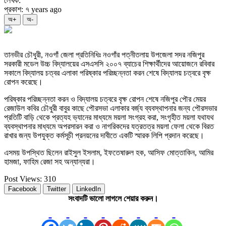
লেখক:
প্রকাশ: ৭ years ago
অ+
অ-
তানভীর চৌধুরী, নওগাঁ জেলা প্রতিনিধিঃ নওগাঁর পত্নীতলায় উপজেলা সদর নজিপুর
সরকারী মডেল উচ্চ বিদ্যালয়ের এসএসসি ২০০৭ ব্যাচের শিক্ষার্থীদের আয়োজনে রবিবার
সকালে বিদ্যালয় চত্বর এলাকা পরিষ্কার পরিচ্ছন্নতা করন শেষে বিদ্যালয় চত্বরে বৃক্ষ
রোপন করেছে।
পরিষ্কার পরিচ্ছন্নতা করন ও বিদ্যালয় চত্বরে বৃক্ষ রোপন শেষে নজিপুর পৌর মেয়র
রেজাউল কবির চৌধুরী বাবুর কাছে পৌরসভা এলাকার বর্জ্য ব্যবস্থাপনার জন্য পৌরসভার
প্রতিটি বাড়ি থেকে প্রত্যহ ভ্যানের মাধ্যমে ময়লা সংগ্রহ করা, সংগৃহীত ময়লা যথাযথ
ব্যবস্থাপনার মাধ্যমে অপরসারন করা ও নাগরিকদের যত্রতত্র ময়লা ফেলা থেকে বিরত
রাখার জন্য উপযুক্ত কর্মসূচী প্রনয়নের দাবীতে একটি স্মারক লিপি প্রদান করেছে।
এসময় উপস্থিত ছিলেন রাইসুল ইসলাম, ইফতেষারুল হক, আসিফ মোত্তাকিন, আমির
হামজা, ফাহিম রেজা সহ অন্যান্যরা।
Post Views:
310
Facebook
Twitter
LinkedIn
সংবাদটি ভালো লাগলে শেয়ার করুন।