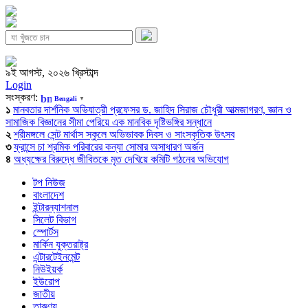
৯ই আগস্ট, ২০২৬ খ্রিস্টাব্দ
Login
সংস্করণ:
Bengali
▼
১
মানবতার দার্শনিক অভিযাত্রী প্রফেসর ড. জাহিদ সিরাজ চৌধুরী আত্মজাগরণ, জ্ঞান ও
সামাজিক বিজ্ঞানের সীমা পেরিয়ে এক মানবিক দৃষ্টিভঙ্গির সন্ধানে
২
শ্রীমঙ্গলে সেন্ট মার্থাস স্কুলে অভিভাবক দিবস ও সাংস্কৃতিক উৎসব
৩
ফ্রান্সে চা শ্রমিক পরিবারের কন্যা সোমার অসাধারণ অর্জন
৪
অধ্যক্ষের বিরুদ্ধে জীবিতকে মৃত দেখিয়ে কমিটি গঠনের অভিযোগ
টপ নিউজ
বাংলাদেশ
ইন্টারন্যাশনাল
সিলেট বিভাগ
স্পোর্টস
মার্কিন যুক্তরাষ্ট্র
এন্টারটেইনমেন্ট
নিউইয়র্ক
ইউরোপ
জাতীয়
তারুণ্য