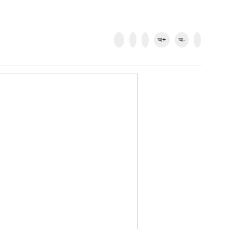
অ+
অ-