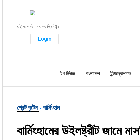
টপ নিউজ
৯ই আগস্ট, ২০২৬ খ্রিস্টাব্দ
বাংলাদেশ
Login
ইন্টারন্যাশনাল
সিলেট বিভাগ
টপ নিউজ
বাংলাদেশ
ইন্টারন্যাশনাল
স্পোর্টস
মার্কিন যুক্তরাষ্ট্র
গ্রেট বৃটেন
›
বার্মিংহাম
এন্টারটেইনমেন্ট
নিউইয়র্ক
বার্মিংহামের উইলষ্ট্রীট জামে মা
ইউরোপ