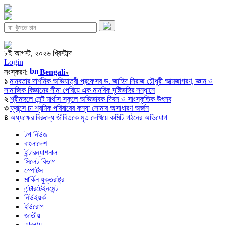
৮ই আগস্ট, ২০২৬ খ্রিস্টাব্দ
Login
সংস্করণ:
Bengali
▼
১
মানবতার দার্শনিক অভিযাত্রী প্রফেসর ড. জাহিদ সিরাজ চৌধুরী আত্মজাগরণ, জ্ঞান ও
সামাজিক বিজ্ঞানের সীমা পেরিয়ে এক মানবিক দৃষ্টিভঙ্গির সন্ধানে
২
শ্রীমঙ্গলে সেন্ট মার্থাস স্কুলে অভিভাবক দিবস ও সাংস্কৃতিক উৎসব
৩
ফ্রান্সে চা শ্রমিক পরিবারের কন্যা সোমার অসাধারণ অর্জন
৪
অধ্যক্ষের বিরুদ্ধে জীবিতকে মৃত দেখিয়ে কমিটি গঠনের অভিযোগ
টপ নিউজ
বাংলাদেশ
ইন্টারন্যাশনাল
সিলেট বিভাগ
স্পোর্টস
মার্কিন যুক্তরাষ্ট্র
এন্টারটেইনমেন্ট
নিউইয়র্ক
ইউরোপ
জাতীয়
তারুণ্য