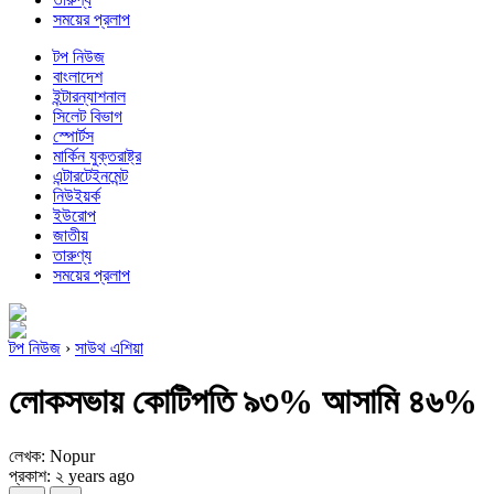
সময়ের প্রলাপ
টপ নিউজ
বাংলাদেশ
ইন্টারন্যাশনাল
সিলেট বিভাগ
স্পোর্টস
মার্কিন যুক্তরাষ্ট্র
এন্টারটেইনমেন্ট
নিউইয়র্ক
ইউরোপ
জাতীয়
তারুণ্য
সময়ের প্রলাপ
টপ নিউজ
›
সাউথ এশিয়া
লোকসভায় কোটিপতি ৯৩% আসামি ৪৬%
লেখক: Nopur
প্রকাশ: ২ years ago