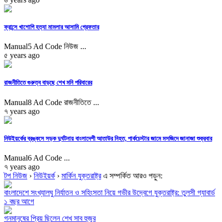
ফ্রান্সে খাশোগি হত্যা মামলার আসামি গ্রেফতার
Manual5 Ad Code নিউজ ...
৫ years ago
রাজনীতিতে গুরুত্ব বাড়ছে শেখ মনি পরিবারের
Manual8 Ad Code রাজনীতিতে ...
৭ years ago
নিউইয়র্কের ব্রঙ্কসে সড়ক দুর্ঘটনায় বাংলাদেশী আতাউর নিহত, পার্কচেস্টার জামে মসজিদে জানাজা শুক্রবার
Manual6 Ad Code ...
৭ years ago
টপ নিউজ
›
নিউইয়র্ক
›
মার্কিন যুক্তরাষ্ট্র
এ সম্পর্কিত আরও পড়ুন:
বাংলাদেশে সংখ্যালঘু নির্যাতন ও সহিংসতা নিয়ে গভীর উদ্বেগে যুক্তরাষ্ট্র: তুলসী গ্যাবার্ড
১ বছর আগে
গনমানুষের প্রিয় ছিলেন শেখ সাব হুজুর