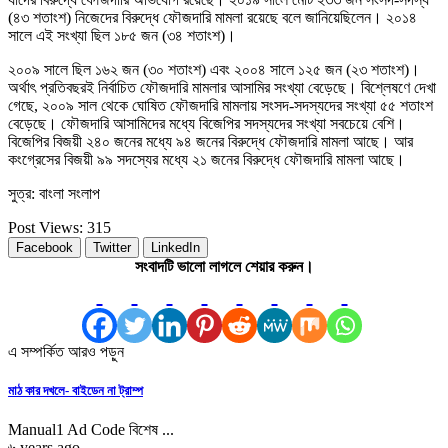
(৪৩ শতাংশ) নিজেদের বিরুদ্ধে ফৌজদারি মামলা রয়েছে বলে জানিয়েছিলেন। ২০১৪
সালে এই সংখ্যা ছিল ১৮৫ জন (৩৪ শতাংশ)।
২০০৯ সালে ছিল ১৬২ জন (৩০ শতাংশ) এবং ২০০৪ সালে ১২৫ জন (২৩ শতাংশ)।
অর্থাৎ প্রতিবছরই নির্বাচিত ফৌজদারি মামলার আসামির সংখ্যা বেড়েছে। বিশ্লেষণে দেখা
গেছে, ২০০৯ সাল থেকে ঘোষিত ফৌজদারি মামলায় সংসদ-সদস্যদের সংখ্যা ৫৫ শতাংশ
বেড়েছে। ফৌজদারি আসামিদের মধ্যে বিজেপির সদস্যদের সংখ্যা সবচেয়ে বেশি।
বিজেপির বিজয়ী ২৪০ জনের মধ্যে ৯৪ জনের বিরুদ্ধে ফৌজদারি মামলা আছে। আর
কংগ্রেসের বিজয়ী ৯৯ সদস্যের মধ্যে ২১ জনের বিরুদ্ধে ফৌজদারি মামলা আছে।
সুত্র: বাংলা সংলাপ
Post Views:
315
Facebook
Twitter
LinkedIn
সংবাদটি ভালো লাগলে শেয়ার করুন।
এ সম্পর্কিত আরও পড়ুন
মাঠ কার দখলে- বাইডেন না ট্রাম্প
Manual1 Ad Code বিশেষ ...
৬ years ago