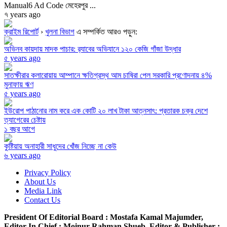
Manual6 Ad Code মেহেরপুর ...
৭ years ago
ক্রাইম রিপোর্ট
›
খুলনা বিভাগ
এ সম্পর্কিত আরও পড়ুন:
অভিনব কায়দায় মাদক পাচার: র‍্যাবের অভিযানে ১২০ কেজি গাঁজা উদ্ধার
৫ years ago
সাতক্ষীরার কলারোয়ায় আম্পানে ক্ষতিগ্রস্থ আম চাষিরা পেল সরকারি প্রণোদনায় ৪%
মুনাফায় ঋণ
৫ years ago
ইউরোপ পাঠানোর নাম করে এক কোটি ২০ লাখ টাকা আত্নসাৎ: প্রতারক চক্র দেশে
ত্যাগেরের চেষ্টায়
১ বছর আগে
কুষ্টিয়ায় অনাহারী সাধুদের খোঁজ নিচ্ছে না কেউ
৬ years ago
Privacy Policy
About Us
Media Link
Contact Us
President Of Editorial Board :
Mostafa Kamal Majumder,
Editor In Chief :
Moinur Rahman Shueb,
Editor & Publisher :