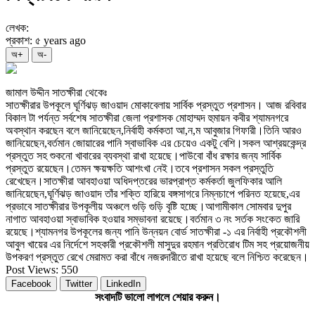
লেখক:
প্রকাশ: ৫ years ago
অ+
অ-
জামাল উদ্দীন সাতক্ষীরা থেকেঃ
সাতক্ষীরার উপকূলে ঘূর্ণিঝড় জাওয়াদ মোকাবেলায় সার্বিক প্রস্তুত প্রশাসন। আজ রবিবার
বিকাল টা পর্যন্ত সর্বশেষ সাতক্ষীরা জেলা প্রশাসক মোহাম্মদ হুমায়ন কবীর শ্যামনগরে
অবস্থান করছেন বলে জানিয়েছেন,নির্বাহী কর্মকতা আ,ন,ম আবুজার গিফারী।তিনি আরও
জানিয়েছেন,বর্তমান জোয়ারের পানি স্বাভাবিক এর চেয়েও একটু বেশি।সকল আশ্রয়কেন্দ্র
প্রস্তুত সহ শুকনো খাবারের ব্যবস্থা রাখা হয়েছে।পাউবো বাঁধ রক্ষার জন্য সার্বিক
প্রস্তুত রয়েছেন।তেমন ক্ষয়ক্ষতি আশংখা নেই।তবে প্রশাসন সকল প্রস্তুতি
রেখেছেন।সাতক্ষীরা আবহাওয়া অধিদপ্তরের ভারপ্রাপ্ত কর্মকর্তা জুলফিকার আলি
জানিয়েছেন,ঘূর্ণিঝড় জাওয়াদ তাঁর শক্তি হারিয়ে বঙ্গসাগরে নিম্নচাপে পরিনত হয়েছে,এর
প্রভাবে সাতক্ষীরার উপকূলীয় অঞ্চলে গুড়ি গুড়ি বৃষ্টি হচ্ছে।আগামীকাল সোমবার দুপুর
নাগাত আবহাওয়া স্বাভাবিক হওয়ার সম্ভাবনা রয়েছে।বর্তমান ৩ নং সর্তক সংকেত জারি
রয়েছে।শ্যামনগর উপকূলের জন্য পানি উন্নয়ন বোর্ড সাতক্ষীরা -১ এর নির্বাহী প্রকৌশলী
আবুল খায়ের এর নির্দেশে সহকারী প্রকৌশলী মাসুদুর রহমান প্রতিরোধ টিম সহ প্রয়োজনীয়
উপকরণ প্রস্তুত রেখে মেরামত করা বাঁধে নজরদারীতে রাখা হয়েছে বলে নিশ্চিত করেছেন।
Post Views:
550
Facebook
Twitter
LinkedIn
সংবাদটি ভালো লাগলে শেয়ার করুন।