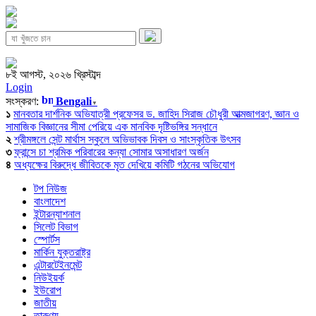
৮ই আগস্ট, ২০২৬ খ্রিস্টাব্দ
Login
সংস্করণ:
Bengali
▼
১
মানবতার দার্শনিক অভিযাত্রী প্রফেসর ড. জাহিদ সিরাজ চৌধুরী আত্মজাগরণ, জ্ঞান ও
সামাজিক বিজ্ঞানের সীমা পেরিয়ে এক মানবিক দৃষ্টিভঙ্গির সন্ধানে
২
শ্রীমঙ্গলে সেন্ট মার্থাস স্কুলে অভিভাবক দিবস ও সাংস্কৃতিক উৎসব
৩
ফ্রান্সে চা শ্রমিক পরিবারের কন্যা সোমার অসাধারণ অর্জন
৪
অধ্যক্ষের বিরুদ্ধে জীবিতকে মৃত দেখিয়ে কমিটি গঠনের অভিযোগ
টপ নিউজ
বাংলাদেশ
ইন্টারন্যাশনাল
সিলেট বিভাগ
স্পোর্টস
মার্কিন যুক্তরাষ্ট্র
এন্টারটেইনমেন্ট
নিউইয়র্ক
ইউরোপ
জাতীয়
তারুণ্য