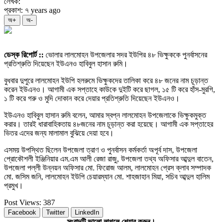
লেখক:
প্রকাশ: ৭ years ago
অ+
অ-
ডেস্ক রিপোর্ট ::
ভোলার লালমোহন উপজেলার সদর ইউপির ৪৮ ভিক্ষুককে পুনর্বাসনের
প্রতিশ্রুতি দিয়েছেন ইউএনও হাবিবুল হাসান রুমি।
বুধবার দুপুরে লালমোহন ইউপি হলরুমে ভিক্ষুকদের তালিকা করে ৪৮ জনের নাম চূড়ান্ত
করেন ইউএনও। আগামী এক সপ্তাহে কাউকে দুইটি করে ছাগল, ১৫ টি করে হাঁস-মুরগি,
১ টি করে গরু ও মুদি দোকান করে দেয়ার প্রতিশ্রুতি দিয়েছেন ইউএনও।
ইউএনও হাবিবুল হাসান রুমি বলেন, আমার স্বপ্ন লালমোহন উপজেলাকে ভিক্ষুকমুক্ত
করার। তারই ধারাবাহিকতায় ৪৮জনের নাম চূড়ান্ত করা হয়েছে। আগামী এক সপ্তাহের
ভিতর এদের জন্য মালামাল বুঝিয়ে দেয়া হবে।
এসময় উপস্থিত ছিলেন উপজেলা ত্রাণ ও পুনর্বাসন কর্মকর্তা অপূর্ব দাস, উপজেলা
প্রোকৌশলী ইঞ্জিনিয়ার এম.এম আলী রেজা রাজু, উপজেলা তথ্য অফিসার আব্দুল বাতেন,
উপজেলা পল্লী উন্নয়ন অফিসার মো. ফিরোজ আলম, লালমোহন প্রেস ক্লাব সম্পাদক
মো. জসিম জনি, লালমোহন ইউপি চেয়ারম্যান মো. শাহজাহান মিয়া, সচিব আব্দুল হালিম
প্রমুখ।
Post Views:
387
Facebook
Twitter
LinkedIn
সংবাদটি ভালো লাগলে শেয়ার করুন।