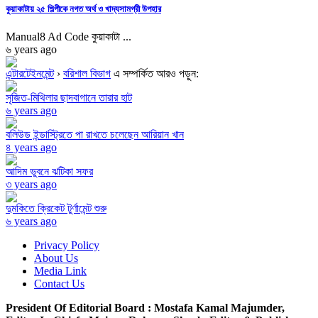
কুয়াকাটায় ২৫ শিল্পীকে নগত অর্থ ও খাদ্যসামগ্রী উপহার
Manual8 Ad Code কুয়াকাটা ...
৬ years ago
এন্টারটেইনমেন্ট
›
বরিশাল বিভাগ
এ সম্পর্কিত আরও পড়ুন:
সৃজিত-মিথিলার ছাদবাগানে তারার হাট
৬ years ago
বলিউড ইন্ডাস্ট্রিতে পা রাখতে চলেছেন আরিয়ান খান
৪ years ago
আদিম ভুবনে ঝটিকা সফর
৩ years ago
দুমকিতে ক্রিকেট টুর্ণামেন্ট শুরু
৬ years ago
Privacy Policy
About Us
Media Link
Contact Us
President Of Editorial Board :
Mostafa Kamal Majumder,