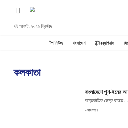
টপ নিউজ
৭ই আগস্ট, ২০২৬ খ্রিস্টাব্দ
বাংলাদেশ
টপ নিউজ
বাংলাদেশ
ইন্টারন্যাশনাল
সি
ইন্টারন্যাশনাল
সিলেট বিভাগ
কলকাতা
স্পোর্টস
বাংলাদেশে পুশ-ইনের আত
মার্কিন যুক্তরাষ্ট্র
আন্তর্জাতিক ডেস্ক ভারতে ...
এন্টারটেইনমেন্ট
৯ মাস আগে
নিউইয়র্ক