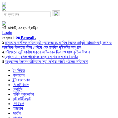
৭ই আগস্ট, ২০২৬ খ্রিস্টাব্দ
Login
সংস্করণ:
Bengali
▼
১
মানবতার দার্শনিক অভিযাত্রী প্রফেসর ড. জাহিদ সিরাজ চৌধুরী আত্মজাগরণ, জ্ঞান ও
সামাজিক বিজ্ঞানের সীমা পেরিয়ে এক মানবিক দৃষ্টিভঙ্গির সন্ধানে
২
শ্রীমঙ্গলে সেন্ট মার্থাস স্কুলে অভিভাবক দিবস ও সাংস্কৃতিক উৎসব
৩
ফ্রান্সে চা শ্রমিক পরিবারের কন্যা সোমার অসাধারণ অর্জন
৪
অধ্যক্ষের বিরুদ্ধে জীবিতকে মৃত দেখিয়ে কমিটি গঠনের অভিযোগ
টপ নিউজ
বাংলাদেশ
ইন্টারন্যাশনাল
সিলেট বিভাগ
স্পোর্টস
মার্কিন যুক্তরাষ্ট্র
এন্টারটেইনমেন্ট
নিউইয়র্ক
ইউরোপ
জাতীয়
তারুণ্য