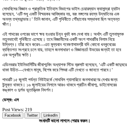
সোথবিসের বিজ্ঞান ও প্রাকৃতিক ইতিহাস বিভাগের ভাইস চেয়ারম্যান ক্যাসান্দ্রা হ্যাটন
বলেছেন, ‘এটি শুধু একটি বিস্ময়কর আবিষ্কার নয়, বরং মঙ্গলের রহস্য উদ্‌ঘাটনের এক
অনন্য তথ্যভান্ডার।’ তিনি জানান, এটি পৃথিবীতে পৌঁছানোর সম্ভাবনা ছিল অত্যন্ত
ক্ষীণ।
এই পাথরের ওপরের ভাগে ক্ষয় হওয়ার চিহ্ন খুবই কম দেখা যায়। অর্থাৎ এটি তুলনামূলক
নতুনভাবেই পৃথিবীতে এসেছে। তবে বিজ্ঞানীদের একটি অংশ পাথরটির নিলাম নিয়ে
উদ্বিগ্ন। তাঁরা মনে করেন—এত মূল্যবান গবেষণাসামগ্রী যদি কোনো ধনকুবেরের
ব্যক্তিগত সংগ্রহে চলে যায়, তাহলে জনসাধারণ ও বিজ্ঞানচর্চা উভয়ের জন্যই তা হবে
এক অপূরণীয় ক্ষতি।
এডিনবরার ইউনিভার্সিটির জীবাশ্মবিদ অধ্যাপক স্টিভ ব্রুসাট বলেছেন, ‘এটি একটি জাদুঘরে
থাকা উচিত—যেখানে মানুষ, বিশেষ করে শিশুরা এটি দেখতে ও জানতে পারবে।’
পাথরটি ১৫ জুলাই পর্যন্ত নিউইয়র্কে সোথবিস গ্যালারিতে জনসাধারণের দেখার জন্য
উন্মুক্ত থাকবে। ১৬ জুলাইয়ের নিলামে আরও থাকবে প্রাচীন জীবাশ্ম, ডাইনোসরের
কঙ্কাল ও দুর্লভ ভূতাত্ত্বিক নিদর্শন।
ডেস্ক: এস
Post Views:
219
Facebook
Twitter
LinkedIn
সংবাদটি ভালো লাগলে শেয়ার করুন।