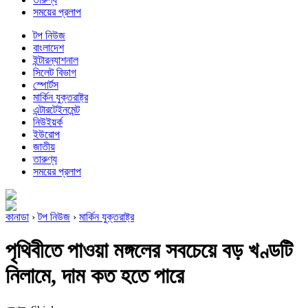
সময়ের প্রলাপ
টপ নিউজ
বাংলাদেশ
ইন্টারন্যাশনাল
সিলেট বিভাগ
স্পোর্টস
মার্কিন যুক্তরাষ্ট্র
এন্টারটেইনমেন্ট
নিউইয়র্ক
ইউরোপ
জাতীয়
তারুণ্য
সময়ের প্রলাপ
কানাডা
›
টপ নিউজ
›
মার্কিন যুক্তরাষ্ট্র
পৃথিবীতে পাওয়া মঙ্গলের সবচেয়ে বড় খণ্ডটি
নিলামে, দাম কত হতে পারে