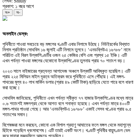
লেখক: Shiuly
প্রকাশ: ১ বছর আগে
অ+
অ-
অনলাইন ডেস্ক:
পৃথিবীতে পাওয়া সবচেয়ে বড় মঙ্গলের খণ্ডটি এবার নিলামে উঠছে। নিউইয়র্কের বিখ্যাত
নিলাম প্রতিষ্ঠান সোথবিস ১৬ জুলাই এটি নিলামে তুলবে। ‘এনডব্লিউএ ১৬৭৮৮’ নামে
পরিচিত এই বিরল উল্কাপিণ্ডটির ওজন ২৫ কেজির বেশি এবং প্রস্থ ১৫ ইঞ্চি। এটি
এখন পর্যন্ত পাওয়া মঙ্গলের যেকোনো উল্কাপিণ্ডের তুলনায় প্রায় ৭০ শতাংশ বড়।
২০২৩ সালে নাইজারের প্রত্যন্ত আগাদেজ অঞ্চলে উল্কাটি আবিষ্কৃত হয়েছিল। এটি
প্রায় ২২৫ মিলিয়ন মাইল দূরত্ব অতিক্রম করে পৃথিবীতে এসে পৌঁছায়। এই মঙ্গল-
পাথরের মূল্য ৪০ লাখ মার্কিন ডলার (প্রায় ৪৯ কোটি টাকা) ছাড়িয়ে যেতে পারে বলে ধারণা
করা হচ্ছে।
সোথবিস জানিয়েছে, পৃথিবীতে এখন পর্যন্ত স্বীকৃত ৭৭ হাজার উল্কাপিণ্ডের মধ্যে মাত্র
০.৬ শতাংশই মঙ্গলগ্রহ থেকে আগত বলে শনাক্ত হয়েছে। এখন পর্যন্ত মাত্র ৪০০টি
মঙ্গল-পাথর পাওয়া গেছে। আর ‘এনডব্লিউএ ১৬৭৮৮’ একাই সেসব খণ্ডের প্রায় ৬.৫
শতাংশের সমান।
বিশেষজ্ঞরা মনে করছেন, কোনো এক বিশাল গ্রহাণু আঘাতের ফলে মঙ্গল থেকে মহাশূন্যে
ছিটকে পড়েছিল ধ্বংসাবশেষ। এটি তারই একটি অংশ। খণ্ডটি পৃথিবীর বায়ুমণ্ডল ভেদ
করে সাহারা মরুভূমিতে আছড়ে পড়েছিল।