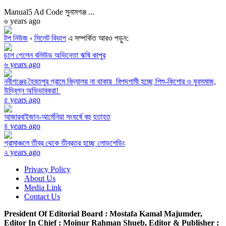
Manual5 Ad Code সুনামগঞ্জ ...
৬ years ago
টপ নিউজ
›
সিলেট বিভাগ
এ সম্পর্কিত আরও পড়ুন:
চলে গেলেন বলিউড অভিনেতা ঋষি কাপুর
৬ years ago
নবীগঞ্জের হৈবতপুর গ্রামে বিদ্যালয় না থাকায় বিপদগামী হচ্ছে শিশু-কিশোর ও যুবসমাজ,
উদ্বিগ্ন অভিভাবকরা!
৫ years ago
আজারবাইজান-আর্মেনিয়া সংঘর্ষে বহু হতাহত
৪ years ago
গ্রামাঞ্চলে তীব্র থেকে তীব্রতর হচ্ছে লোডশেডিং
২ years ago
Privacy Policy
About Us
Media Link
Contact Us
President Of Editorial Board :
Mostafa Kamal Majumder,
Editor In Chief :
Moinur Rahman Shueb,
Editor & Publisher :