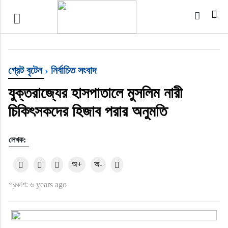
টপ নিউজ
বাংলাদেশ
গ্রেট বৃটেন
›
নির্বাচিত সংবাদ
ইন্টারন্যাশনাল
যুক্তরাজ্যের হাসপাতালে মুসলিম নারী
চিকিৎসকদের হিজাব পরার অনুমতি
সিলেট বিভাগ
লেখক:
স্পোর্টস
অ+
অ-
মার্কিন যুক্তরাষ্ট্র
প্রকাশ: ৬ years ago
এন্টারটেইনমেন্ট
নিউইয়র্ক