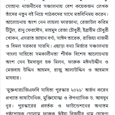
সোহানা নাজনীনের সঞ্চালনায় বেশ কয়েকজন লেখক 
তাঁদের নতুন বই নিয়ে পাঠকদের সাথে মতবিনিময় করেন। 
আলোচনায় অংশ নেন লায়লা ফারজানা, রেজাউল করিম 
টিটুল, রানু ফেরদৌস, মাহমুদ রেজা চৌধুরী, ইব্রাহীম চৌধুরী 
খোকন, এসরাত জাহান বর্ণা, সাঈদ তারেক, রাজিয়া নাজমী 
ও বিমল সরকার সারথি। এছাড়া বন্যা মির্জার সঞ্চালনায় 
‘বাংলা সাহিত্যে সমকালীনতা’ শীর্ষক বিশেষ আলোচনায় 
অংশ নেন ইমদাদুল হক মিলন, ফারুক মঈনউদ্দীন ও 
মেজবাহ উদ্দিন আহমদ, রাজু আলাউদ্দিন ও আহমাদ 
মাযহার।
‘মুক্তধারাÍজিএফবি সাহিত্য পুরস্কার ২০২৬’ অর্জন করেন 
প্রখ্যাত ভাষাসৈনিক, মুক্তিযোদ্ধা ও ঔপন্যাসিক ড. আবদুন 
নূর। পুরস্কারের প্রবর্তক ও ফাউন্ডেশনের অন্যতম 
পৃষ্ঠপোষক গোলাম ফারুক ভূঁইয়া বিজয়ীর নাম ঘোষণা 