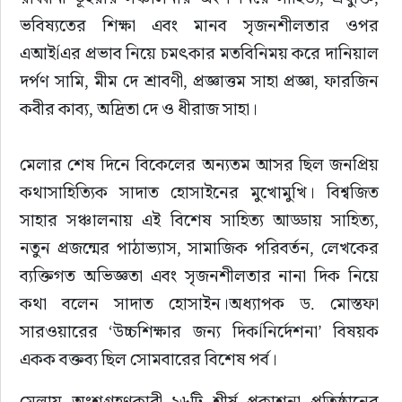
ভবিষ্যতের শিক্ষা এবং মানব সৃজনশীলতার ওপর 
এআইÍএর প্রভাব নিয়ে চমৎকার মতবিনিময় করে দানিয়াল 
দর্পণ সামি, মীম দে শ্রাবণী, প্রজ্ঞাত্তম সাহা প্রজ্ঞা, ফারজিন 
কবীর কাব্য, অদ্রিতা দে ও ধীরাজ সাহা।
মেলার শেষ দিনে বিকেলের অন্যতম আসর ছিল জনপ্রিয় 
কথাসাহিত্যিক সাদাত হোসাইনের মুখোমুখি। বিশ্বজিত 
সাহার সঞ্চালনায় এই বিশেষ সাহিত্য আড্ডায় সাহিত্য, 
নতুন প্রজন্মের পাঠাভ্যাস, সামাজিক পরিবর্তন, লেখকের 
ব্যক্তিগত অভিজ্ঞতা এবং সৃজনশীলতার নানা দিক নিয়ে 
কথা বলেন সাদাত হোসাইন।অধ্যাপক ড. মোস্তফা 
সারওয়ারের ‘উচ্চশিক্ষার জন্য দিকÍনির্দেশনা’ বিষয়ক 
একক বক্তব্য ছিল সোমবারের বিশেষ পর্ব।
মেলায় অংশগ্রহণকারী ২৬টি শীর্ষ প্রকাশনা প্রতিষ্ঠানের 