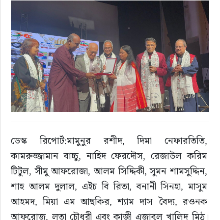
ইউরোপ
জাতীয়
তারুণ্য
সময়ের প্রলাপ
ডেস্ক রিপোর্ট:মামুনুর রশীদ, দিমা নেফারতিতি, 
কামরুজ্জামান বাচ্চু, নাহিদ ফেরদৌস, রেজাউল করিম 
টিটুল, সীমু আফরোজা, আলম সিদ্দিকী, সুমন শামসুদ্দিন, 
শাহ আলম দুলাল, এইচ বি রিতা, বনানী সিনহা, মাসুম 
আহমদ, মিয়া এম আছকির, শ্যাম দাস বৈদ্য, রওনক 
আফরোজ, লতা চৌধুরী এবং কাজী এজাবুল খালিদ মিঠু।