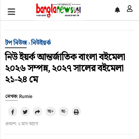
টপ নিউজ
বাংলাদেশ
টপ নিউজ
›
নিউইয়র্ক
ইন্টারন্যাশনাল
নিউ ইয়র্ক আন্তর্জাতিক বাংলা বইমেলা
২০২৬ সম্পন্ন, ২০২৭ সালের বইমেলা
সিলেট বিভাগ
২১-২৪ মে
স্পোর্টস
লেখক: Rumie
মার্কিন যুক্তরাষ্ট্র
অ+
অ-
এন্টারটেইনমেন্ট
প্রকাশ: ২ মাস আগে
নিউইয়র্ক