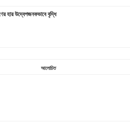
র হার উদ্বেগজনকভাবে বৃদ্ধি
আলোচিত