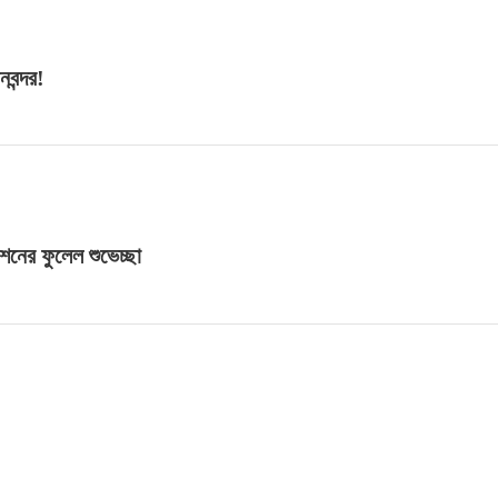
নবন্দর!
শনের ফুলেল শুভেচ্ছা