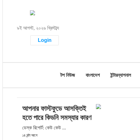
টপ নিউজ
৯ই আগস্ট, ২০২৬ খ্রিস্টাব্দ
বাংলাদেশ
Login
ইন্টারন্যাশনাল
সিলেট বিভাগ
টপ নিউজ
বাংলাদেশ
ইন্টারন্যাশনাল
স্পোর্টস
মার্কিন যুক্তরাষ্ট্র
আপনার ফাস্টফুডে আসক্তিই
এন্টারটেইনমেন্ট
হতে পারে কিডনি সমস্যার কারণ
নিউইয়র্ক
ডেস্ক রিপোর্ট: কেউ কেউ ...
১৪ ঘন্টা আগে
ইউরোপ