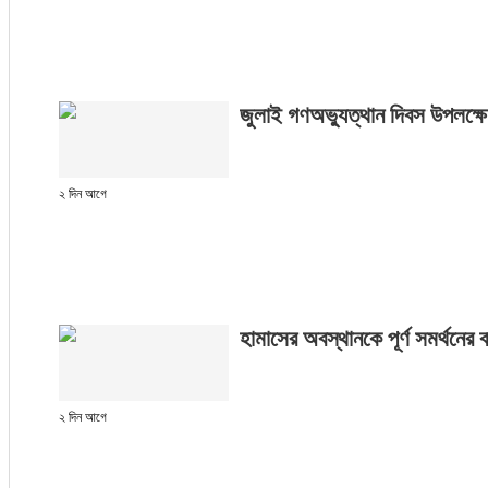
জুলাই গণঅভ্যুত্থান দিবস উপলক্ষে 
২ দিন আগে
হামাসের অবস্থানকে পূর্ণ সমর্থনের বা
২ দিন আগে